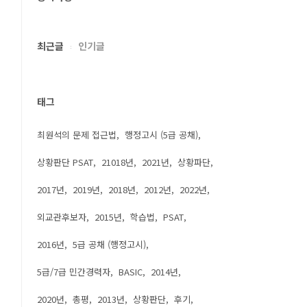
최근글
인기글
태그
최원석의 문제 접근법
행정고시 (5급 공채)
상황판단 PSAT
21018년
2021년
상황파단
2017년
2019년
2018년
2012년
2022년
외교관후보자
2015년
학습법
PSAT
2016년
5급 공채 (행정고시)
5급/7급 민간경력자
BASIC
2014년
2020년
총평
2013년
상황판단
후기