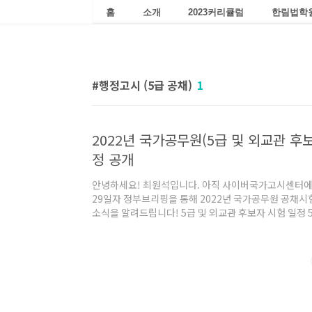
홈
소개
2023커리큘럼
한림법학
행정고시 (5급 공채)
1
2022년 국가공무원(5급 및 외교관 후보
정 공개
안녕하세요! 최원석입니다. 아직 사이버국가고시센터에
29일자 정부브리핑을 통해 2022년 국가공무원 공채
소식을 알려드립니다! 5급 및 외교관 후보자 시험 일정 5
차 시험은 2월 26일로 2021년 대비 2주 정도 앞당겨졌
6일까지 약 2주간에 걸쳐 진행될 예정이며, 면접은 9월
행됩니다. 7급 공채시험 일정 7급 공채 1차 시험일은 7월
졌습니다. 2차 시험일은 10월 15일이고, 면접은 11월
진행됩니다. 특이점으로는 수험생의 시험 준..