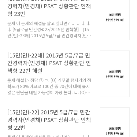
10%p 높아진다면 중소도시의 좌석점유율은
경력자(민경채) PSAT 상황판단 인책
80%가 된다. 이 때 관중수를 구해보면 20,000 *
형 23번
0.8 = 16,000명으로 여전히 대도시보다 작다.
③. (O) 5개의 대도시와 5개의 중소도시인 경우,
문제 이 문제의 해설을 알고 싶다면? ↓ ↓ ↓ ↓
모든 경기장에서 1경기만 열릴 때 전체 관중수를
↓ [5급·7급 민간경력자/2015년 인책형] - [15
구해보면, 18,000 * 5 + 14,000 * 5 = 160,000
민(인)-23해] 2015년 5급/7급 민간경력자(민경
명이다. 한편, 4개의 대도시와 6개의 중소도시인
채) PSAT 상황판단 인책형 23번 해설 [15민
경..
(인)-23해] 2015년 5급/7급 민간경력자(민경
채) PSAT 상황판단 인책형 23번 해설 문제 해설
[15민(인)-22해] 2015년 5급/7급 민
▷ 정답 ③ ①. (X) 대도시의 관중수는 30,000 *
간경력자(민경채) PSAT 상황판단 인
0.6 = 18,000명이다. 중소도시의 관중수는
책형 22번 해설
20,000 * 0.7 = 14,000명이다. 따라서 1일 최대
관중수는 대도시에서만 5경기가 열릴 때이고, 그
문제 해설 ▷ 정답 ③ ㄱ. (O) 거짓말 탐지기의 정
때의 관 topgemstone.co.kr
확도가 80%이므로 100건 중 20건에 대해 옳지
않은 판단을 내릴 가능성이 가장 높다. ㄴ. (O)
100건 중 참인 진술은 20건, 거짓인 진술은 80건
이다. 이 중 참으로 판단하는 것은 참인 진술을 정
확하게 판단하거나, 거짓인 진술을 참으로 잘못
[15민(인)-22] 2015년 5급/7급 민간
판단하는 것이다. 따라서 이를 구해보면, 20 *
경력자(민경채) PSAT 상황판단 인책
0.8 + 80 * 0.2 = 16 + 16 = 32건일 가능성이 가
형 22번
장 높다. ㄷ. (X) 100건 중 참인 진술은 10건, 거
짓인 진술은 90건이다. 예를 들어 거짓말 탐지기