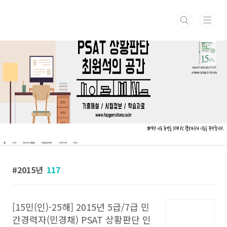
본문 바로가기
최원석의 매일 푸는 PSAT
상황판단 유형별 모의문제집
홈
소개
2023커리큘럼
한림법학원
교재구매
메뉴
2015년
117
[15민(인)-25해] 2015년 5급/7급 민
간경력자(민경채) PSAT 상황판단 인