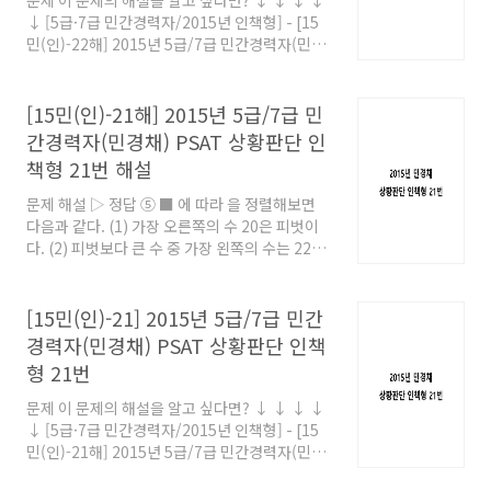
문제 이 문제의 해설을 알고 싶다면? ↓ ↓ ↓ ↓
의 정확도가 80%인 경우와 90%인 경우에서 참
↓ [5급·7급 민간경력자/2015년 인책형] - [15
으로 판단하는 진술 수를 구해보면 다음과 같다.
민(인)-22해] 2015년 5급/7급 민간경력자(민경
정확도 80% : 10 * 0.8 + 90 * 0.2 = 8 + 18 = 26
채) PSAT 상황판단 인책형 22번 해설 [15민
정확..
(인)-22해] 2015년 5급/7급 민간경력자(민경
채) PSAT 상황판단 인책형 22번 해설 문제 해설
[15민(인)-21해] 2015년 5급/7급 민
▷ 정답 ③ ㄱ. (O) 거짓말 탐지기의 정확도가
간경력자(민경채) PSAT 상황판단 인
80%이므로 100건 중 20건에 대해 옳지 않은 판
책형 21번 해설
단을 내릴 가능성이 가장 높다. ㄴ. (O) 100건 중
참인 진술은 20건, 거짓인 진술은 80건이다.
문제 해설 ▷ 정답 ⑤ ■ 에 따라 을 정렬해보면
topgemstone.co.kr
다음과 같다. (1) 가장 오른쪽의 수 20은 피벗이
다. (2) 피벗보다 큰 수 중 가장 왼쪽의 수는 22이
다. (3) 피벗보다 작은 수 중 가장 오른쪽의 수는
10이다. (4) 두 수의 위치를 교환하면 다음과 같
다. 15 10 13 27 12 22 25 ■ 위 과정을 한 번 더
[15민(인)-21] 2015년 5급/7급 민간
반복하면 다음과 같다. (2) 피벗보다 큰 수 중 가
경력자(민경채) PSAT 상황판단 인책
장 왼쪽의 수는 27이다. (3) 피벗보다 작은 수 중
형 21번
가장 오른쪽의 수는 12이다. (4) 두 수의 위치를
교환하면 다음과 같다. 15 10 13 12 27 22 25
문제 이 문제의 해설을 알고 싶다면? ↓ ↓ ↓ ↓
↓ [5급·7급 민간경력자/2015년 인책형] - [15
민(인)-21해] 2015년 5급/7급 민간경력자(민경
채) PSAT 상황판단 인책형 21번 해설 [15민