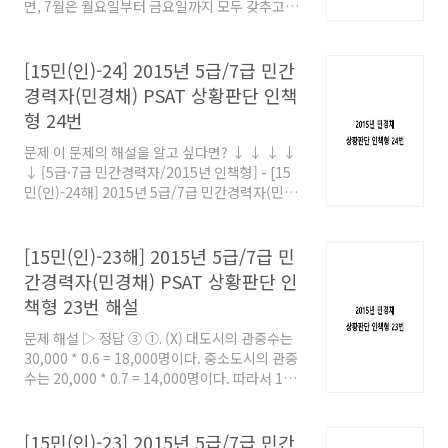
면, 7월은 월요일부터 금요일까지 모두 갖추고 있
는 주가 4주만 존재한다는 것을 우선 생각할 수
있다. 이는 총 20일이다. 여기에 그 해당 4주동안
토요일과 일요일이 존재할 것이므로 8일이 추가
[15민(인)-24] 2015년 5급/7급 민간
된다. 이를 달력으로 그려보면 다음과 같다. 7월
경력자(민경채) PSAT 상황판단 인책
은 31일까지 있으므로 이를 제외한 3일이 더 필
형 24번
요한데, 추가로 가능한 요일이 달력의 ①번 칸밖
에 없으므로 불가능하다. 그렇다면, 마지막 월요
문제 이 문제의 해설을 알고 싶다면? ↓ ↓ ↓ ↓
일과 마지막 금요일이 같은 주에 있는 것이 아니
↓ [5급·7급 민간경력자/2015년 인책형] - [15
라 서로 다른 주에 있다고 생각해 볼 수 있다. 이
민(인)-24해] 2015년 5급/7급 민간경력자(민경
를 달력으로 표시해보면 다음과 같다. 즉, 7월 31
채) PSAT 상황판단 인책형 24번 해설 [15민
일이 목요일이므로 8월 1일은 금요일이다.
(인)-24해] 2015년 5급/7급 민간경력자(민경
채) PSAT 상황판단 인책형 24번 해설 문제 해설
[15민(인)-23해] 2015년 5급/7급 민
▷ 정답 ⑤ 마지막 월요일이 네 번째 월요일이고,
간경력자(민경채) PSAT 상황판단 인
마지막 금요일이 네 번째 금요일이라면, 7월은 월
책형 23번 해설
요일부터 금요일까지 모두 갖추고 있는 주가 4주
만 존재한다는 것을 우선 생각할 수
문제 해설 ▷ 정답 ③ ①. (X) 대도시의 관중수는
topgemstone.co.kr
30,000 * 0.6 = 18,000명이다. 중소도시의 관중
수는 20,000 * 0.7 = 14,000명이다. 따라서 1일
최대 관중수는 대도시에서만 5경기가 열릴 때이
고, 그 때의 관중수는 18,000 * 5 = 90,000명이
다. ②. (X) 중소도시 경기장의 좌석 점유율이
[15민(인)-23] 2015년 5급/7급 민간