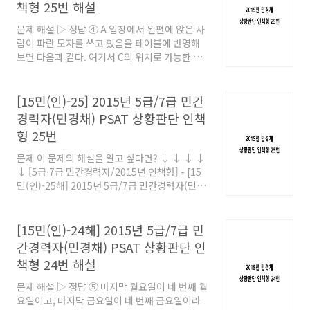
책형 25번 해설
문제 해설 ▷ 정답 ④ A 입장에서 왼편에 앉은 사
람이 파란 모자를 쓰고 있음을 테이블에 반영해
보면 다음과 같다. 여기서 C의 위치로 가능한 것
은 ① C가 파란 모자를 쓰고 있거나 ② A의 맞은
편에 앉아 A가 빨간 모자를 쓰고 있는 것이다. 먼
저 ① C가 파란 모자를 쓰고 있는 상황을 구해보
[15민(인)-25] 2015년 5급/7급 민간
면 다음과 같다. 여기서 D의 위치를 고려해보면,
경력자(민경채) PSAT 상황판단 인책
D가 만약 빨간 모자 자리에 간다면 나머지 아래
형 25번
쪽 자리는 B가 된다. 그러나 A와 B가 모두 여자
인데 노란 모자와 초록 모자를 나눠 쓰게 되면서
문제 이 문제의 해설을 알고 싶다면? ↓ ↓ ↓ ↓
모순이 발생한다. 따라서 D는 아래쪽 자리로 갈
↓ [5급·7급 민간경력자/2015년 인책형] - [15
수밖에 없다. 그러면 B가 빨간 모자를 쓰게 되고,
민(인)-25해] 2015년 5급/7급 민간경력자(민경
B 왼편자리인 A는 초록 모자를 쓰지 않으므로 노
채) PSAT 상황판단 인책형 25번 해설 [15민
란 모자를 써야 하는데 이는 D 맞은편 자리가 노
(인)-25해] 2015년 5급/7급 민간경력자(민경
란 모자를 쓰지 않는다는 조건..
채) PSAT 상황판단 인책형 25번 해설 문제 해설
[15민(인)-24해] 2015년 5급/7급 민
▷ 정답 ④ A 입장에서 왼편에 앉은 사람이 파란
간경력자(민경채) PSAT 상황판단 인
모자를 쓰고 있음을 테이블에 반영해보면 다음과
책형 24번 해설
같다. 여기서 C의 위치로 가능한 것은 ① C가 파
란 모자를 쓰고 있거나 ② A의 맞은
문제 해설 ▷ 정답 ⑤ 마지막 월요일이 네 번째 월
topgemstone.co.kr
요일이고, 마지막 금요일이 네 번째 금요일이라