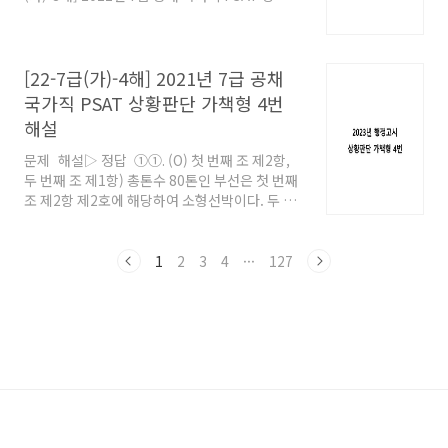
할 수 있는 사람은 乙과 丁을 제외한 甲, 丙, 戊이
단 가책형 8번 해설 [22-7급(가)-8해] 2021년 7
다.
급 공채 국가직 PSAT 상황판단 가책형 8번 해설
문제 해설▷ 정답 ④甲～戊의 참여 가능 여부
를 각각 검토해보면 다음과 같다. (1) 甲 : 간호사
[22-7급(가)-4해] 2021년 7급 공채
甲은 병원 소속 의사가 아니고, 의료법인 근로자
국가직 PSAT 상황판단 가책형 4번
에 해당하여 참여 가능하다. (2) 乙 : 노
해설
topgemstone.co.kr
문제 해설▷ 정답 ①①. (O) 첫 번째 조 제2항,
두 번째 조 제1항) 총톤수 80톤인 부선은 첫 번째
조 제2항 제2호에 해당하여 소형선박이다. 두 번
째 조 제1항단서에 따르면, 소형선박 소유권의 이
전은 계약당사자 사이의 양도합의와 선박의 등록
으로 효력이 생긴다. 따라서 甲이 선박의 소유권
1
2
3
4
···
127
을 취득하기 위해서는 매도인과 양도합의를 하고
선박을 등록해야한다. ②. (X) 두 번째 조 제2항)
총톤수 20톤 이상인 기선은 선박의 등기를 한 후
에 선박의 등록을 신청하여야 한다. 따라서 총톤
수 100톤인 기선의 소유자 乙은 선박의 등기를
한 후에 관할 지방해양수산청장에게 선박의 등록
을 신청해야 한다. ③. (X) 두 번째 조 제2항) 총톤
수 60톤인 기선의 소유자 丙은 선박을 매수한 날
부터 60일 이내에..