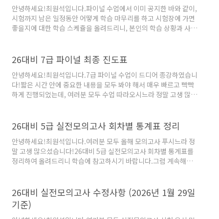
안녕하세요!최원석입니다.파이널 수업에서 이미 공지한 바와 같이,
시험까지 남은 일정동안 어떻게 학습 마무리를 하고 시험장에 가면
좋을지에 대한 학습 스케쥴을 올려드리니, 본인의 학습 상황과 사정
에 맞춰 학습 스케쥴을 잘 활용해보시기 바랍니다! 저도 그랬었고
많은 학생들이 시험 보기 전에 이 스케쥴로 공부를 해서 최고의 효
과를 얻었다고 자부합니다 :) 1. 이후 일정시험 전날까지의 스케쥴
26대비 7급 파이널 최종 진도표
은 다음과 같이 정하면 좋습니다. (이하의 스케쥴은 커리큘럼을 모
안녕하세요!최원석입니다.7급 파이널 수업이 드디어 종강하였습니
두 일정에 맞춰 따라온 경우에 해당합니다. 본인이 아직 들을 강의
다!짧은 시간 안에 중요한 내용을 모두 봐야 해서 매우 빠르고 빡빡
가 남아 있다면 이를 끝내는 것이 가장 최우선입니다. 예를 들어, 파
하게 진행되었는데, 여러분 모두 수업 따라오시느라 정말 고생 많으
이널 혹은 실전모의고사 등의 강의가 아직 남아있다면 이를 필히 빨
셨습니다!질문이 있는 점들은 언제든 제게 편하게 질문해주시면 되
리 수강하시고, 수업을 들으면서 바로바로 기출을 연습하고 복습
고 (010-7624-2174로 카톡주세요),최종 진도표 올려드리니 학습
한..
에 참고하시기 바랍니다. 모두들 마무리 잘 하셔서 시험날 좋은 성
26대비 5급 실전모의고사 회차별 통계표 정리
적으로 합격하시길 응원하고 있겠습니다!끝까지 화이팅!! - 모두에
안녕하세요!최원석입니다.여러분 모두 올해 모의고사 푸시느라 정
게 최원석의 가호가 있길 바라며 최원석 드림.
말 고생 많으셨습니다!26대비 5급 실전모의고사 회차별 통계표를
정리하여 올려드리니 학습에 참고하시기 바랍니다.그럼 계속해서
화이팅하세요!! - 최원석 드림.
26대비 실전모의고사 수정사항 (2026년 1월 29일
기준)