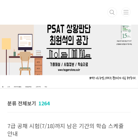
본문 바로가기
최원석의 매일 푸는 PSAT
상황판단 유형별 모의문제집
홈
소개
2023커리큘럼
한림법학원
교재구매
메뉴
분류 전체보기
1264
7급 공채 시험(7/18)까지 남은 기간의 학습 스케쥴
안내