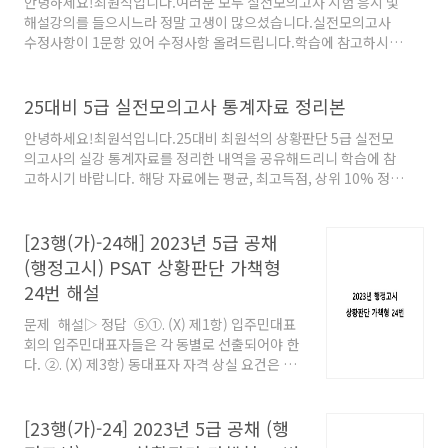
안녕하세요!최원석입니다.여러분 모두 실전모의고사 시험 응시 및
해설강의를 들으시느라 정말 고생이 많으셨습니다.실전모의고사
수정사항이 1문항 있어 수정사항 올려드립니다.학습에 참고하시기
바랍니다.통계표도 정리되는대로 공지사항으로 올려드릴 예정이
고, 혹시 추후에 모의고사 수정사항이 발생해도 홈페이지에 공지 올
려드리겠습니다^^그럼 건강 잘 챙기면서 모두 화이팅하세요! - 최
25대비 5급 실전모의고사 통계자료 정리본
원석 드림.
안녕하세요!최원석입니다.25대비 최원석의 상황판단 5급 실전모
의고사의 실강 통계자료를 정리한 내역을 공유해드리니 학습에 참
고하시기 바랍니다. 해당 자료에는 평균, 최고득점, 상위 10% 정도
의 성적과 상위 30$ 정도의 성적이 기재되어 있으며, 각 회차의 문
항별 정답률이 표시되어 있습니다.각 문항별 정답률에 녹색 음영으
로 표시된 것은 일정 정답률 이상의 문제로서, 꼭 맞춰야할 문항이
[23행(가)-24해] 2023년 5급 공채
라고 표시해두었으니 이 또한 참고하셔서 학습에 도움이 되시기 바
(행정고시) PSAT 상황판단 가책형
랍니다.그럼 남은 기간동안 좀만 더 힘을 내보도록 합시다!! - 최원
24번 해설
석 드림.
문제 해설▷ 정답 ⑤①. (X) 제1항) 입주민대표
회의 입주민대표자들은 각 동별로 선출되어야 한
다. ②. (X) 제3항) 동대표자 자격 상실 요건은 서
류 제출 마감일을 기준으로 판단한다. 따라서 서
류 제출 마감일인 2023. 3. 2.에 甲은 미성년자이
므로 제1호에 해당하여 대표자가 될 수 없
[23행(가)-24] 2023년 5급 공채 (행
다. ③. (X) 제2항) 동대표자는 서류 제출 마감일