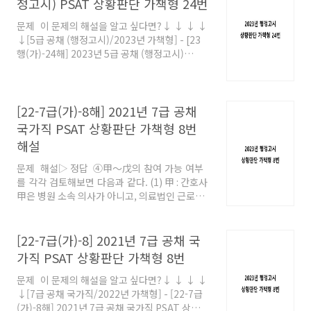
정고시) PSAT 상황판단 가책형 24번
을 기준으로 해당 동에 주민등록을 마친 후 계속
하여 6개월 이상 거주해야 한다. B동에 2022. 7.
문제 이 문제의 해설을 알고 싶다면?↓ ↓ ↓ ↓
29.에 주민등록을 마친 乙은 2023. 1. 28.은 되어
↓[5급 공채 (행정고시)/2023년 가책형] - [23
야 6개월이 되므로 2023. 1. 2.에는 아직 6개월이
행(가)-24해] 2023년 5급 공채 (행정고시)
되지 않아 B동대표자로 선출될 자격이 없다. ④.
PSAT 상황판단 가책형 24번 해설 [23행(가)-24
(X) 제3항) 서류 제출 마감일인 2023. 1. 2. 현재
해] 2023년 5급 공채 (행정고시) PSAT 상황판단
파산자인 경우는 제2호에 해..
가책형 24번 해설문제 해설▷ 정답 ⑤①. (X)
제1항) 입주민대표회의 입주민대표자들은 각 동
[22-7급(가)-8해] 2021년 7급 공채
별로 선출되어야 한다. ②. (X) 제3항) 동대표자
국가직 PSAT 상황판단 가책형 8번
자격 상실 요건은 서류 제출 마감일을 기준으로
해설
판단한다. 따라서topgemstone.co.kr
문제 해설▷ 정답 ④甲～戊의 참여 가능 여부
를 각각 검토해보면 다음과 같다. (1) 甲 : 간호사
甲은 병원 소속 의사가 아니고, 의료법인 근로자
에 해당하여 참여 가능하다. (2) 乙 : 노무사 乙은
중소기업 근로자에 해당하지만 회계법인 소속 노
무사이므로 참여에서 제외된다. (3) 丙 : 사회복
[22-7급(가)-8] 2021년 7급 공채 국
지사 丙은 대표이지만 사회복지법인의 대표이므
가직 PSAT 상황판단 가책형 8번
로 참여 가능하다. (4) 丁 : 회사원 丁은 대기
업 근로자이므로 참여에서 제외된다. (5) 戊 : 의
문제 이 문제의 해설을 알고 싶다면?↓ ↓ ↓ ↓
사 戊는 임원이지만 비영리민간단체의 임원이므
↓[7급 공채 국가직/2022년 가책형] - [22-7급
로 참여 가능하다. 따라서 휴가지원사업에 참여
(가)-8해] 2021년 7급 공채 국가직 PSAT 상황판