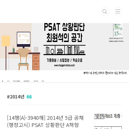
본문 바로가기
최원석의 매일 푸는 PSAT
상황판단 유형별 모의문제집
홈
소개
2023커리큘럼
한림법학원
교재구매
메뉴
2014년
66
[14행(A)-3940해] 2014년 5급 공채
(행정고시) PSAT 상황판단 A책형