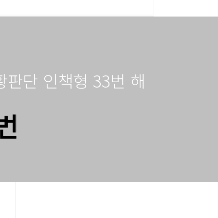
 상황판단 인책형 33번 해