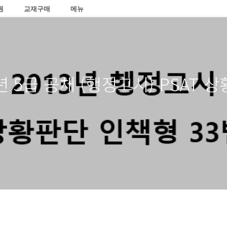
원
교재구매
메뉴
13년 5급 공채 (행정고시) PSAT