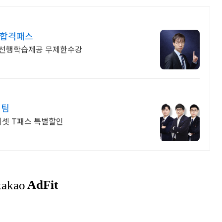
AT합격패스
AT 선행학습제공 무제한수강
원팀
 피셋 T패스 특별할인