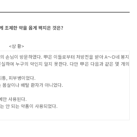
게 조제한 약을
옳게 짝지은 것은
?
<상 황>
명의
손님이 방문하였다
.
甲
은 이들로부터 처방전을 받아
A
～
D
네 봉지
분실하여 누구의 약인지 알지 못한다
.
다만
甲
은 다음과 같은 몇 개의
치통
,
피부병
이었다
.
는 몸살이나
배탈 환자가 아니었다
.
에만 사용된다
.
는 안 되는
약품이 사용되었다
.