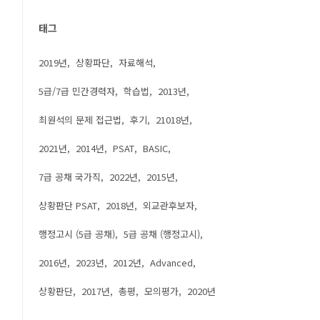
태그
2019년
상황파단
자료해석
5급/7급 민간경력자
학습법
2013년
최원석의 문제 접근법
후기
21018년
2021년
2014년
PSAT
BASIC
7급 공채 국가직
2022년
2015년
상황판단 PSAT
2018년
외교관후보자
행정고시 (5급 공채)
5급 공채 (행정고시)
2016년
2023년
2012년
Advanced
상황판단
2017년
총평
모의평가
2020년