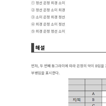
①
정선
은정
희경
소미
②
정선
은정
소미
희경
③
소미
은정
희경
정선
④
희경
은정
소미
정선
⑤
희경
은정
정선
소미
해설
먼저, 두 번째 동그라미에 따라 은정의 약이 B임을
부병임을 표시한다.