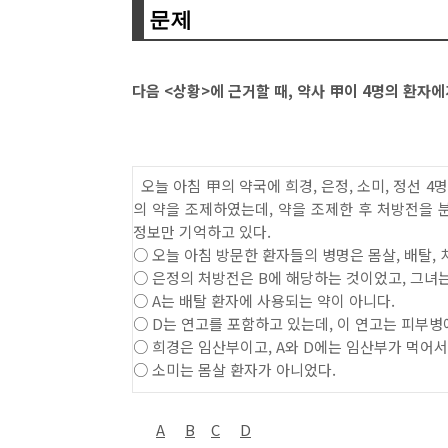
문제
다
음
<
상황
>
에 근거할 때
,
약사
甲
이
4
명의 환자에
오늘 아침
甲
의 약국에 희경
,
은정
,
소미
,
정선
4
의 약을 조제하였는데
,
약을 조제한 후 처방전을 
정보만 기억하고 있다
.
○
오늘 아침 방문한 환자들의 병명은 몸살
,
배탈
,
○
은정의 처방전은
B
에 해당하는 것이었고
,
그녀
○
A
는 배탈 환자에 사용되는 약이 아니다
.
○
D
는 연고를 포함하고 있는데
,
이 연고는 피부병
○
희경은 임산부이고
, A
와
D
에는 임산부가 먹어서
○
소미는 몸살 환자가 아니었다
.
A
B
C
D